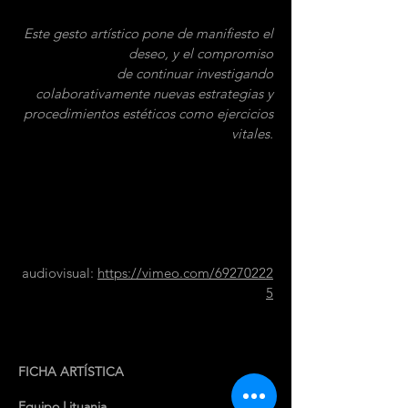
Este gesto artístico pone de manifiesto el
deseo, y el compromiso
de continuar investigando
colaborativamente nuevas estrategias y
procedimientos estéticos como ejercicios
vitales.
audiovisual:
https://vimeo.com/69270222
5
FICHA ARTÍSTICA
Equipo Lituania