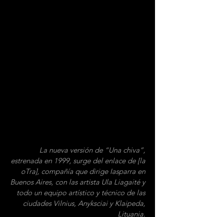
La nueva versión de “Una chiva”,
estrenada en 1999, surge del enlace de [la
oTra], compañía que dirige Iasparra en
Buenos Aires, con las artista Ula Liagaité y
todo un equipo artístico y técnico de las
ciudades Vilnius, Anyksciai y Klaipeda,
Lituania.