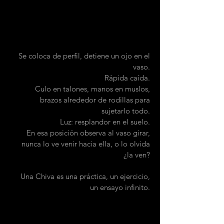
Se coloca de perfil, detiene un ojo en el
vaso.
Rápida caída.
Culo en talones, manos en muslos,
brazos alrededor de rodillas para
sujetarlo todo.
Luz: resplandor en el suelo.
En esa posición observa al vaso girar,
nunca lo ve venir hacia ella, o lo olvida
¿la ven?
Una Chiva es una práctica, un ejercicio,
un ensayo infinito.