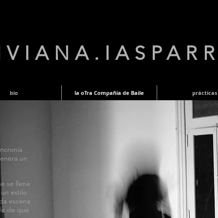
IVIANA.IASPAR
bio
la oTra Compañía de Baile
prácticas
incronía
genera un
e se llena
un estilo
ada escena
ido de que