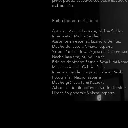
jamás puede acabarse sus posibilidades 
elaboración.
Ficha técnico artística::
Autoria:
:
Viviana Iasparra
,
Melina Seldes
Intérprete
::
Melina Seldes
Asistente en escena:: Lizandro Benitez
Diseño de luces :: Viviana Iasparra
Video
:
Patricia Bova
,
Agostina Dolcemasco
Nacho Iasparra
, B
runo López
Edicion de video:: Patricia Bova Iumi Kata
Música original
::
Gabriel Paiuk
Intervención de imagen
::
Gabriel Paiuk
Fotografía
::
Nacho Iasparra
Diseño gráfico
::
Iumi Kataoka
Asistencia de dirección
:: Lizandro Benitez
Dirección general
::
Viviana Iasparra