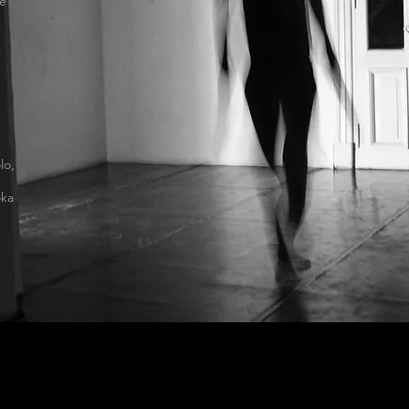
de
lo
,
oka